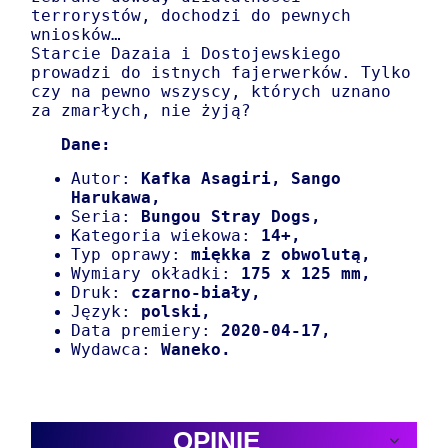
terrorystów, dochodzi do pewnych
wniosków…
Starcie Dazaia i Dostojewskiego
prowadzi do istnych fajerwerków. Tylko
czy na pewno wszyscy, których uznano
za zmarłych, nie żyją?
Dane:
Autor:
Kafka Asagiri, S
ango
Harukawa,
Seria:
Bungou Stray Dogs,
Kategoria wiekowa:
14+,
Typ oprawy:
miękka z obwolutą
,
Wymiary okładki:
175 x 125 mm,
Druk:
czarno-biały,
Język:
polski,
Data premiery:
2020-04-17,
Wydawca:
Waneko.
OPINIE