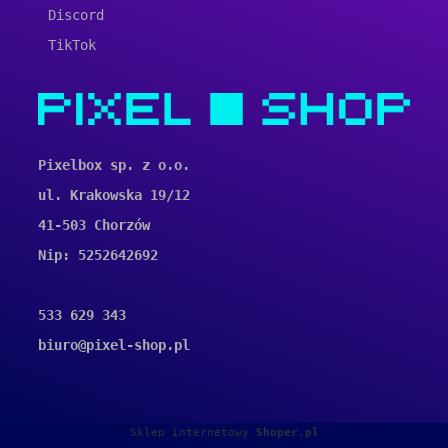
Discord
TikTok
Pixelbox sp. z o.o.
ul. Krakowska 19/12
41-503 Chorzów
Nip: 5252642692
533 629 343
biuro@pixel-shop.pl
Sklep internetowy
Shoper.pl