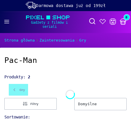
Darmowa dostawa już od 199zł
Rabaty -50% na wybrane produkty
Prod
Otwórz wyszukiwa
Dolącz do naszego
discorda!
Strona główna
Zainteresowania
Gry
Pac-Man
Produkty:
2
Gry
Filtry
Domyślne
Sortowanie: