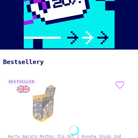
Bestsellery
BESTSELLER
Karty Naruto Mythos TCG SET 1 Konoha Shido 2nd