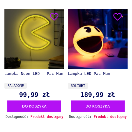
Lampka Neon LED - Pac-Man
Lampka LED Pac-Man
PRODUCENT
PRODUCENT
PALADONE
3DLIGHT
99,99 zł
189,99 zł
Cena
Cena
DO KOSZYKA
DO KOSZYKA
Dostępność:
Produkt dostępny
Dostępność:
Produkt dostępny