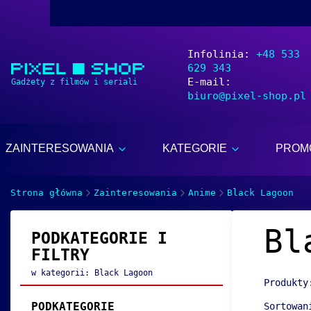
Infolinia:
+48 533
629 343
E-mail:
biuro@pixel-shop.pl
ZAINTERESOWANIA
KATEGORIE
PROM
Strona główna
Zainteresowania
Anime
Black Lagoon
Bl
PODKATEGORIE I
FILTRY
w kategorii: Black Lagoon
Produkt
PODKATEGORIE
Sortowan