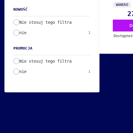
PRODUCEN
WANEKO
NOWOŚĆ
2
Ce
Nie stosuj tego filtra
D
nie
1
Dostępno
PROMOCJA
Nie stosuj tego filtra
nie
1