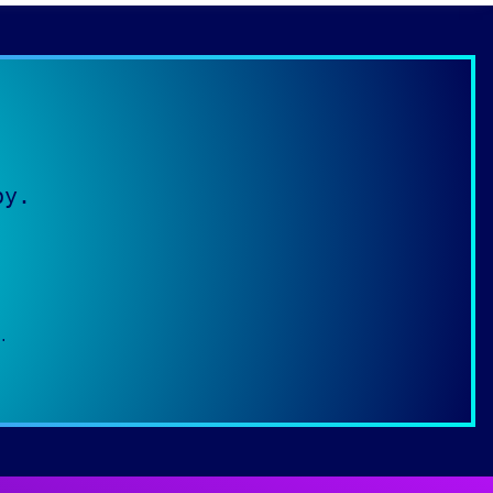
py.
.