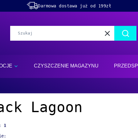
Darmowa dostawa już od 199zł
Rabaty -50% na wybrane produkty
Dolącz do naszego
discorda!
Wyczyść
Szuka
OCJE
CZYSZCZENIE MAGAZYNU
PRZEDSP
ack Lagoon
y:
1
ie: