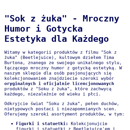
"Sok z żuka" - Mroczny
Humor i Gotycka
Estetyka dla Każdego
Witamy w kategorii produktów z filmu "Sok z
żuka" (Beetlejuice), kultowym dziełem Tima
Burtona, znanego ze swojego unikalnego stylu,
łączącego mroczny humor z gotycką estetyką. W
naszym sklepie dla osób pasjonujących się
kolekcjonowaniem znajdziecie szeroki wybór
oryginalnych i oficjalnie licencjonowanych
produktów z "Soku z żuka", które zachwycą
każdego, niezależnie od wieku i płci.
Odkryjcie świat "Soku z żuka", pełen duchów,
nietypowych postaci i niezapomnianych scen.
Oferujemy szeroki asortyment produktów, w tym:
Figurki i statuetki:
Kolekcjonujcie
figurki i statuetki z Beetlejuice'em i