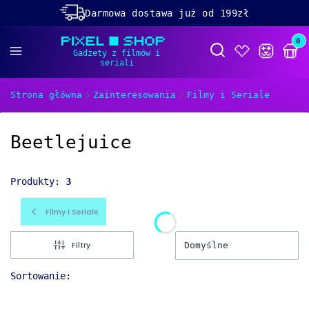
Darmowa dostawa już od 199zł
Rabaty -50% na wybrane produkty
Prod
Otwórz wyszukiwa
Dolącz do naszego
discorda!
Strona główna
Zainteresowania
Filmy i Seriale
Beetlejuice
Produkty:
3
Filmy i Seriale
Filtry
Domyślne
Sortowanie: