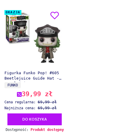
OKAZJA
Figurka Funko Pop! #605
Beetlejuice Guide Hat -
Beetlejuice
PRODUCENT
FUNKO
39,99 zł
Cena promocyjna
69,99 zł
Cena regularna:
69,99 zł
Najniższa cena:
DO KOSZYKA
Dostępność:
Produkt dostępny