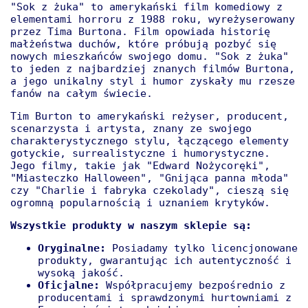
"Sok z żuka" to amerykański film komediowy z
elementami horroru z 1988 roku, wyreżyserowany
przez Tima Burtona. Film opowiada historię
małżeństwa duchów, które próbują pozbyć się
nowych mieszkańców swojego domu. "Sok z żuka"
to jeden z najbardziej znanych filmów Burtona,
a jego unikalny styl i humor zyskały mu rzesze
fanów na całym świecie.
Tim Burton to amerykański reżyser, producent,
scenarzysta i artysta, znany ze swojego
charakterystycznego stylu, łączącego elementy
gotyckie, surrealistyczne i humorystyczne.
Jego filmy, takie jak "Edward Nożycoręki",
"Miasteczko Halloween", "Gnijąca panna młoda"
czy "Charlie i fabryka czekolady", cieszą się
ogromną popularnością i uznaniem krytyków.
Wszystkie produkty w naszym sklepie są:
Oryginalne:
Posiadamy tylko licencjonowane
produkty, gwarantując ich autentyczność i
wysoką jakość.
Oficjalne:
Współpracujemy bezpośrednio z
producentami i sprawdzonymi hurtowniami z