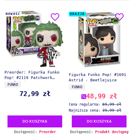
NOWOŚĆ
OKAZJA
Preorder: Figurka Funko
Figurka Funko Pop! #1691
Pop! #2119 Patchwork
Astrid - Beetlejuice
Beetlejuice
PRODUCENT
FUNKO
PRODUCENT
FUNKO
72,99 zł
Cena
48,99 zł
Cena promocyjna
69,99 zł
Cena regularna:
39,99 zł
Najniższa cena:
DO KOSZYKA
DO KOSZYKA
Dostępność:
Preorder
Dostępność:
Produkt dostępny