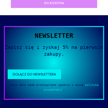
DO KOSZYKA
NEWSLETTER
Zapisz się i zyskaj 5% na pierwsze
zakupy.
DOŁĄCZ DO NEWSLETTERA
Twoje dane będą przetwarzane zgodnie z naszą
polityką
prywatności
.