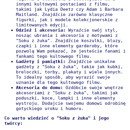
innymi kultowymi postaciami z filmu,
takimi jak Lydia Deetz czy Adam i Barbara
Maitland. Znajdźcie zarówno klasyczne
figurki, jak i modele kolekcjonerskie z
limitowanych edycji.
Odzież i akcesoria:
Wyraźcie swój styl,
nosząc ubrania i akcesoria z motywami z
"Soku z żuka". Znajdźcie koszulki, bluzy,
czapki i inne elementy garderoby, które
pozwolą Wam pokazać, że jesteście fanami i
fankami tego kultowego filmu.
Gadżety i pamiątki:
Znajdźcie unikalne
gadżety z "Soku z żuka", takie jak kubki,
breloczki, torby, plakaty i wiele innych.
To idealny sposób, aby wyrazić swoje
uznanie dla tego kultowego filmu.
Akcesoria do domu:
Ozdóbcie swoje wnętrze
akcesoriami z "Soku z żuka", takimi jak
poduszki, koce, lampki i inne elementy
wystroju. Dodajcie swojemu domowi odrobinę
gotyckiego uroku i humoru.
Co warto wiedzieć o "Soku z żuka" i jego
twórcy: