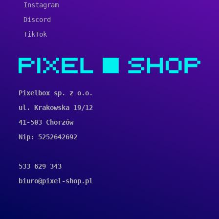
Instagram
Discord
TikTok
Pixelbox sp. z o.o.
ul. Krakowska 19/12
41-503 Chorzów
Nip: 5252642692
533 629 343
biuro@pixel-shop.pl