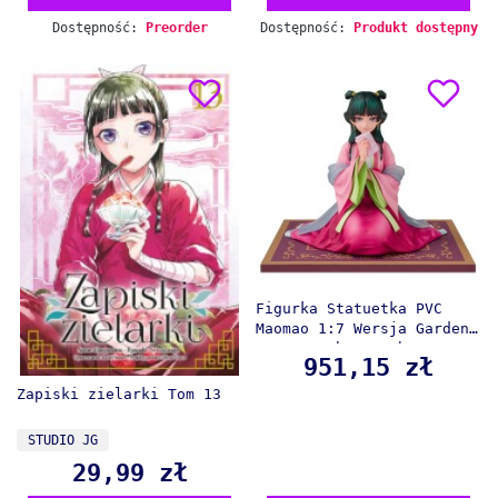
Dostępność:
Preorder
Dostępność:
Produkt dostępny
Figurka Statuetka PVC
Maomao 1:7 Wersja Garden
Party - The Apothecary
951,15 zł
Cena
Diaries
Zapiski zielarki Tom 13
PRODUCENT
STUDIO JG
29,99 zł
Cena