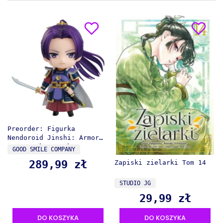
Preorder: Figurka
Nendoroid Jinshi: Armor
Ver. - The Apothecary
PRODUCENT
GOOD SMILE COMPANY
Diaries
289,99 zł
Zapiski zielarki Tom 14
Cena
PRODUCENT
STUDIO JG
29,99 zł
Cena
DO KOSZYKA
DO KOSZYKA