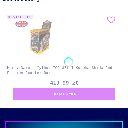
BESTSELLER
Karty Naruto Mythos TCG SET 1 Konoha Shido 2nd
Edition Booster Box
Cena
419,99 zł
DO KOSZYKA