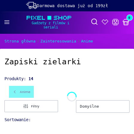
Darmowa dostawa już od 199zł
Rabaty -50% na wybrane produkty
Prod
Otwórz wyszukiwa
Dolącz do naszego
discorda!
Strona główna
Zainteresowania
Anime
Zapiski zielarki
Produkty:
14
Anime
Filtry
Domyślne
Sortowanie: