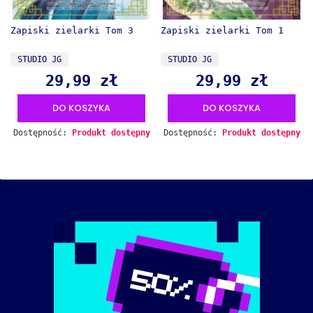
Zapiski zielarki Tom 3
Zapiski zielarki Tom 1
PRODUCENT
PRODUCENT
STUDIO JG
STUDIO JG
29,99 zł
29,99 zł
Cena
Cena
DO KOSZYKA
DO KOSZYKA
Dostępność:
Produkt dostępny
Dostępność:
Produkt dostępny