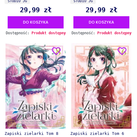
STUDIO JG
STUDIO JG
29,99 zł
29,99 zł
Cena
Cena
DO KOSZYKA
DO KOSZYKA
Dostępność:
Produkt dostępny
Dostępność:
Produkt dostępny
Zapiski zielarki Tom 8
Zapiski zielarki Tom 6