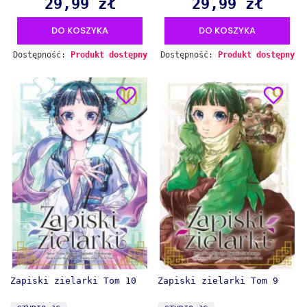
29,99 zł
29,99 zł
Cena
Cena
DO KOSZYKA
DO KOSZYKA
Dostępność:
Produkt dostępny
Dostępność:
Produkt dostępny
Zapiski zielarki Tom 10
Zapiski zielarki Tom 9
PRODUCENT
PRODUCENT