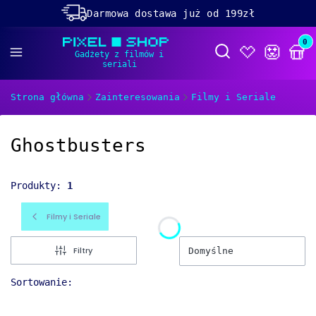
Darmowa dostawa już od 199zł
Rabaty -50% na wybrane produkty
Prod
Otwórz wyszukiwa
Dolącz do naszego
discorda!
Strona główna
Zainteresowania
Filmy i Seriale
Ghostbusters
Produkty:
1
Filmy i Seriale
Filtry
Domyślne
Sortowanie: