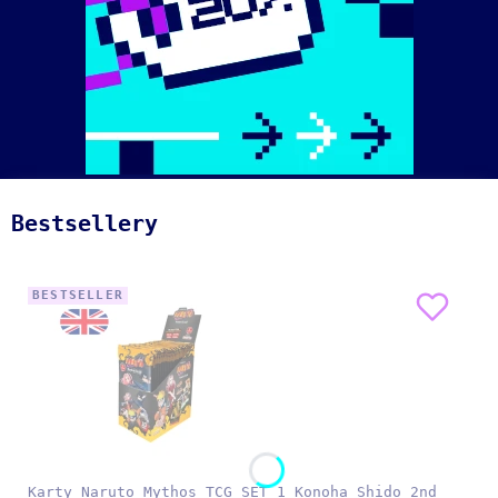
Bestsellery
BESTSELLER
Karty Naruto Mythos TCG SET 1 Konoha Shido 2nd