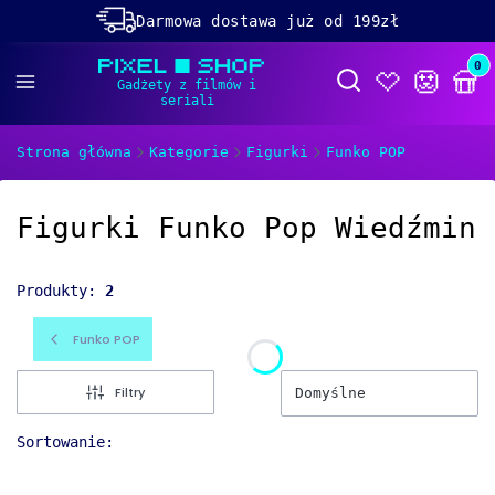
Darmowa dostawa już od 199zł
Rabaty -50% na wybrane produkty
Prod
Otwórz wyszukiwa
Dolącz do naszego
discorda!
Strona główna
Kategorie
Figurki
Funko POP
Figurki Funko Pop Wiedźmin
Produkty:
2
Funko POP
Filtry
Domyślne
Sortowanie: