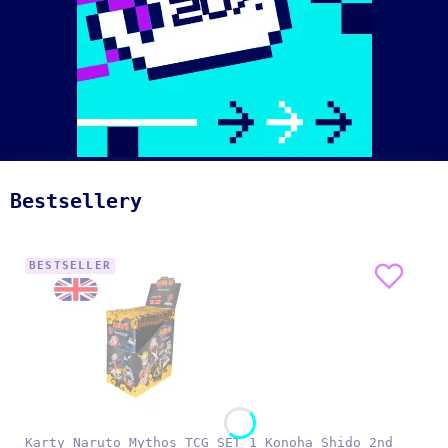
Bestsellery
BESTSELLER
Karty Naruto Mythos TCG SET 1 Konoha Shido 2nd