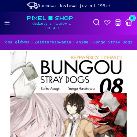
Darmowa dostawa już od 199zł
Rabaty -50% na wybrane produkty
Prod
Otwórz wyszukiwa
Dolącz do naszego
discorda!
Strona główna
Zainteresowania
Anime
Bungo Stray Dogs