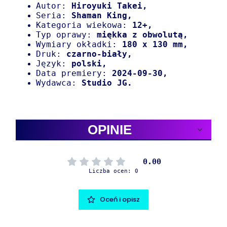
Autor:
Hiroyuki Take
i,
Seria:
Shaman King,
Kategoria wiekowa:
12+,
Typ oprawy:
miękka z obwolutą,
Wymiary okładki:
180 x 130 m
m,
Druk:
czarno-biały,
Język:
polski,
Data premiery:
2024-09-30,
Wydawca:
Studio JG.
OPINIE
0.00
Liczba ocen: 0
Oceń i opisz