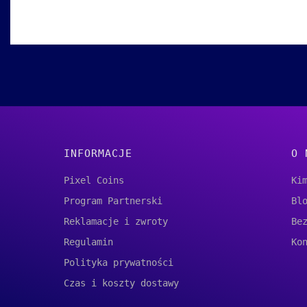
Linki w stopce
INFORMACJE
O 
Pixel Coins
Ki
Program Partnerski
Bl
Reklamacje i zwroty
Be
Regulamin
Ko
Polityka prywatności
Czas i koszty dostawy