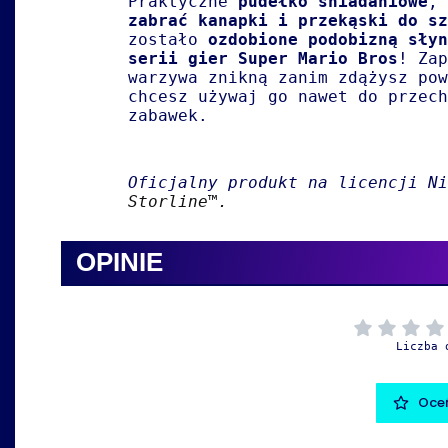
Praktyczne
pudełko śniadaniowe
,
zabrać kanapki i przekąski do sz
zostało
ozdobione podobizną słyn
serii gier Super Mario Bros
! Zap
warzywa znikną zanim zdążysz pow
chcesz używaj go nawet do przech
zabawek.
Oficjalny produkt na licencji Ni
Storline™.
OPINIE
Liczba 
Oceń