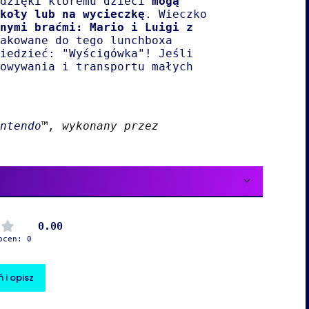
 dzięki któremu dzieci
mogą
koły lub na wycieczkę
. Wieczko
nymi braćmi: Mario i Luigi z
akowane do tego lunchboxa
iedzieć: "Wyścigówka"! Jeśli
owywania i transportu małych
ntendo
™, wykonany przez
0.00
ocen: 0
 i opisz