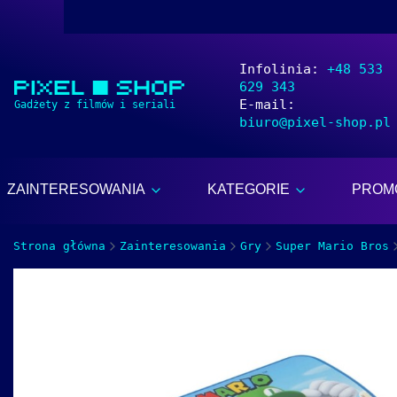
Infolinia:
+48 533
629 343
E-mail:
biuro@pixel-shop.pl
ZAINTERESOWANIA
KATEGORIE
PROM
Strona główna
Zainteresowania
Gry
Super Mario Bros