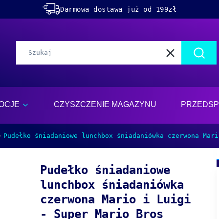
Darmowa dostawa już od 199zł
Rabaty -50% na wybrane produkty
Dolącz do naszego
discorda!
Wyczyść
Szuka
OCJE
CZYSZCZENIE MAGAZYNU
PRZEDSP
Pudełko śniadaniowe lunchbox śniadaniówka czerwona Mari
Pudełko śniadaniowe
lunchbox śniadaniówka
czerwona Mario i Luigi
- Super Mario Bros