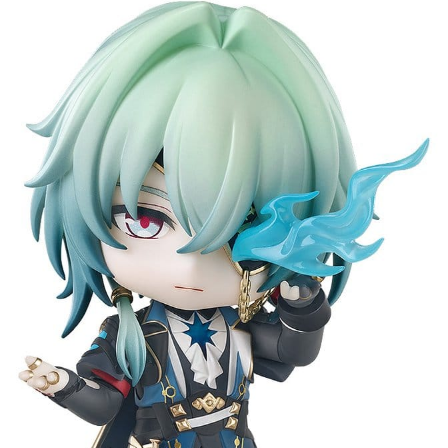
Instagram
Discord
TikTok
Pixelbox sp. z o.o.
ul. Krakowska 19/12
41-503 Chorzów
Nip: 5252642692
533 629 343
biuro@pixel-shop.pl