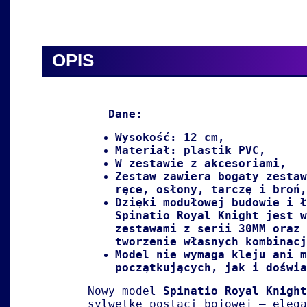
OPIS
Dane:
Wysokość: 12 cm,
Materiał: plastik PVC,
W zestawie z akcesoriami,
Zestaw zawiera bogaty zestaw
ręce, osłony, tarczę i broń,
Dzięki modułowej budowie i ł
Spinatio Royal Knight jest w
zestawami z serii
30MM
oraz
tworzenie własnych kombinacj
Model nie wymaga kleju ani m
początkujących, jak i doświa
Nowy model
Spinatio Royal Knight
sylwetkę postaci bojowej – elega