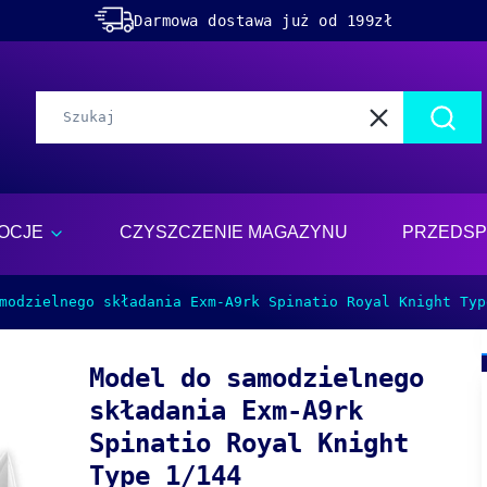
Darmowa dostawa już od 199zł
Rabaty -50% na wybrane produkty
Dolącz do naszego
discorda!
Wyczyść
Szuka
OCJE
CZYSZCZENIE MAGAZYNU
PRZEDSP
modzielnego składania Exm-A9rk Spinatio Royal Knight Typ
Model do samodzielnego
składania Exm-A9rk
Spinatio Royal Knight
Type 1/144