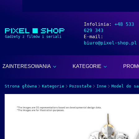
Infolinia:
+48 533
629 343
E-mail:
biuro@pixel-shop.pl
ZAINTERESOWANIA
KATEGORIE
PROM
Strona główna
Kategorie
Pozostałe
Inne
Model do sa