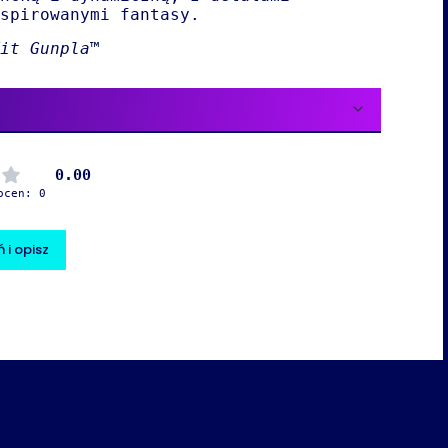
spirowanymi fantasy.
Kit Gunpla™
0.00
ocen: 0
 i opisz