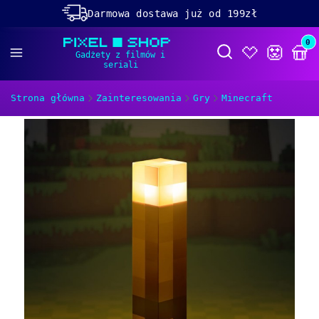
Darmowa dostawa już od 199zł
Rabaty -50% na wybrane produkty
Prod
Otwórz wyszukiwa
Dolącz do naszego
discorda!
Strona główna
Zainteresowania
Gry
Minecraft