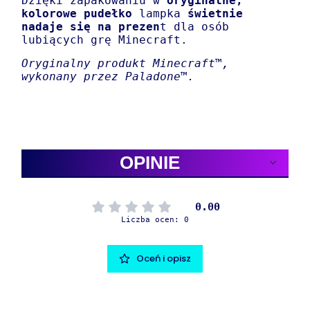
Dzięki zapakowaniu w
oryginalne,
kolorowe pudełko
lampka
świetnie
nadaje się na prezen
t dla osób
lubiących grę Minecraft.
Oryginalny produkt Minecraft™,
wykonany przez Paladone™.
OPINIE
0.00
Liczba ocen: 0
Oceń i opisz