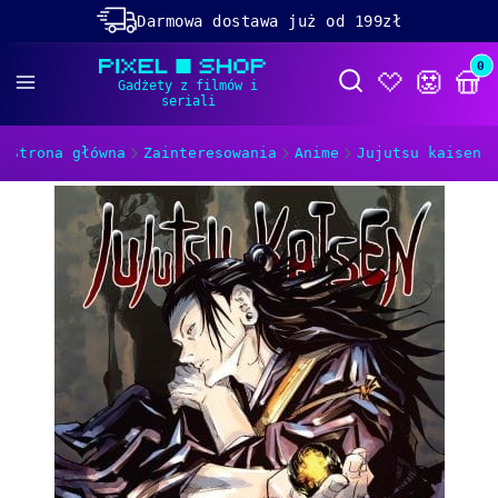
Darmowa dostawa już od 199zł
Rabaty -50% na wybrane produkty
Prod
Otwórz wyszukiwa
Dolącz do naszego
discorda!
Strona główna
Zainteresowania
Anime
Jujutsu kaisen