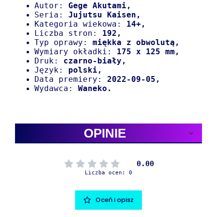
Autor:
Gege Akutami,
Seria:
Jujutsu Kaisen,
Kategoria wiekowa:
14+,
Liczba stron:
192
,
Typ oprawy:
miękka z obwolutą
,
Wymiary okładki:
175 x 125 mm,
Druk:
czarno-biały,
Język:
polski,
Data premiery:
2022-09-05,
Wydawca:
Waneko.
OPINIE
0.00
Liczba ocen: 0
Oceń i opisz