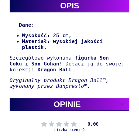
OPIS
Dane:
Wysokość: 25 cm,
Materiał: wysokiej jakości
plastik.
Szczegółowo wykonana
figurka Son
Goku
i
Son Gohan
! Dołącz ją do swojej
kolekcji
Dragon Ball
.
Oryginalny produkt Dragon Ball™,
wykonany przez Banpresto™.
OPINIE
0.00
Liczba ocen: 0