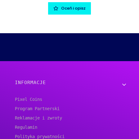
Oceń i opisz
Linki w stopce
INFORMACJE
Pixel Coins
Program Partnerski
Reklamacje i zwroty
Regulamin
Polityka prywatności