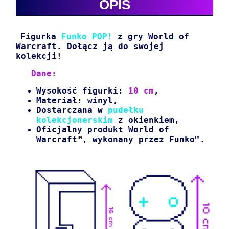
OPIS
Figurka
Funko POP!
z gry World of
Warcraft.
Dołącz ją do swojej
kolekcji!
Dane:
Wysokość figurki:
10 cm
,
Materiał: winyl,
Dostarczana w
pudełku
kolekcjonerskim
z okienkiem,
Oficjalny produkt World of
Warcraft
™
, wykonany przez Funko™.