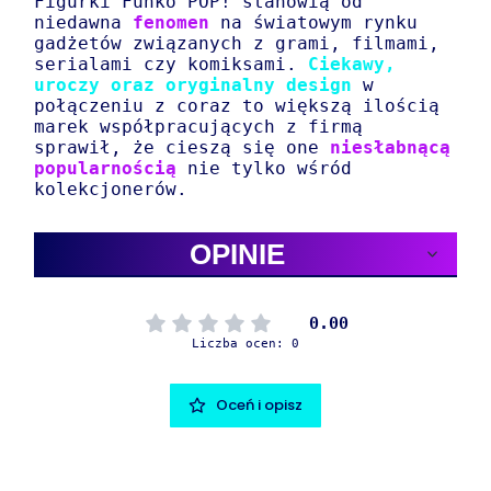
Figurki Funko POP! stanowią od
niedawna
fenomen
na światowym rynku
gadżetów związanych z grami, filmami,
serialami czy komiksami.
Ciekawy,
uroczy oraz oryginalny design
w
połączeniu z coraz to większą ilością
marek współpracujących z firmą
sprawił, że cieszą się one
niesłabnącą
popularnością
nie tylko wśród
kolekcjonerów.
OPINIE
0.00
Liczba ocen: 0
Oceń i opisz