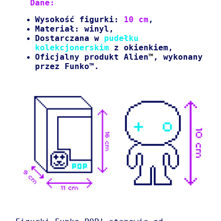
Dane:
Wysokość figurki:
10 cm
,
Materiał: winyl,
Dostarczana w
pudełku
kolekcjonerskim
z okienkiem,
Oficjalny produkt Alien
™
, wykonany
przez Funko™.