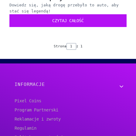
Dowiedz się, jaką drogę przebyło to auto, aby
stać się legendą!
CZYTAJ CAŁOŚĆ
Strona
z 1
Linki w stopce
INFORMACJE
Pixel Coins
Program Partnerski
Reklamacje i zwroty
Regulamin