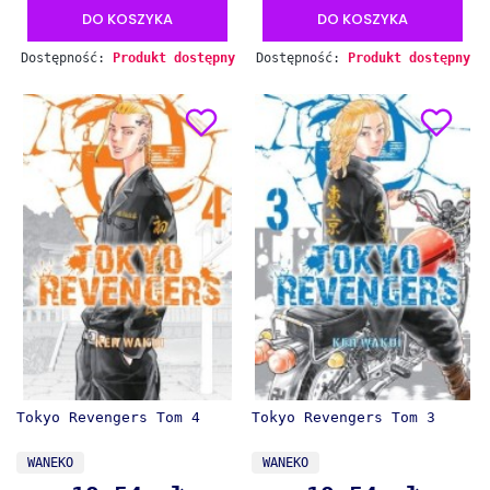
DO KOSZYKA
DO KOSZYKA
Dostępność:
Produkt dostępny
Dostępność:
Produkt dostępny
Tokyo Revengers Tom 4
Tokyo Revengers Tom 3
PRODUCENT
PRODUCENT
WANEKO
WANEKO