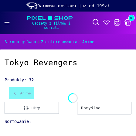
Darmowa dostawa już od 199zł
Rabaty -50% na wybrane produkty
Prod
Otwórz wyszukiwa
Dolącz do naszego
discorda!
Strona główna
Zainteresowania
Anime
Tokyo Revengers
Produkty:
32
Anime
Filtry
Domyślne
Sortowanie: