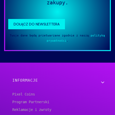
zakupy.
DOŁĄCZ DO NEWSLETTERA
Twoje dane będą przetwarzane zgodnie z naszą
polityką
prywatności
.
Linki w stopce
INFORMACJE
Pixel Coins
Program Partnerski
Reklamacje i zwroty