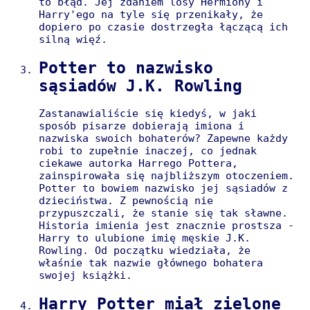
to błąd. Jej zdaniem losy Hermiony i
Harry'ego na tyle się przenikały, że
dopiero po czasie dostrzegła łączącą ich
silną więź.
Potter to nazwisko
sąsiadów J.K. Rowling
Zastanawialiście się kiedyś, w jaki
sposób pisarze dobierają imiona i
nazwiska swoich bohaterów? Zapewne każdy
robi to zupełnie inaczej, co jednak
ciekawe autorka Harrego Pottera,
zainspirowała się najbliższym otoczeniem.
Potter to bowiem nazwisko jej sąsiadów z
dzieciństwa. Z pewnością nie
przypuszczali, że stanie się tak sławne.
Historia imienia jest znacznie prostsza -
Harry to ulubione imię męskie J.K.
Rowling. Od początku wiedziała, że
właśnie tak nazwie głównego bohatera
swojej książki.
Harry Potter miał zielone