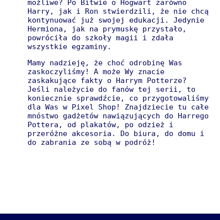
możliwe? Po Bitwie o Hogwart zarówno
Harry, jak i Ron stwierdzili, że nie chcą
kontynuować już swojej edukacji. Jedynie
Hermiona, jak na prymuskę przystało,
powróciła do szkoły magii i zdała
wszystkie egzaminy.
Mamy nadzieję, że choć odrobinę Was
zaskoczyliśmy! A może Wy znacie
zaskakujące fakty o Harrym Potterze?
Jeśli należycie do fanów tej serii, to
koniecznie sprawdźcie, co przygotowaliśmy
dla Was w Pixel Shop! Znajdziecie tu całe
mnóstwo gadżetów nawiązujących do Harrego
Pottera, od plakatów, po odzież i
przeróżne akcesoria. Do biura, do domu i
do zabrania ze sobą w podróż!