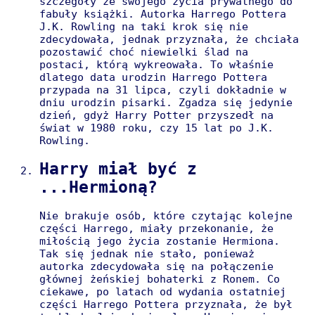
szczegóły ze swojego życia prywatnego do
fabuły książki. Autorka Harrego Pottera
J.K. Rowling na taki krok się nie
zdecydowała, jednak przyznała, że chciała
pozostawić choć niewielki ślad na
postaci, którą wykreowała. To właśnie
dlatego data urodzin Harrego Pottera
przypada na 31 lipca, czyli dokładnie w
dniu urodzin pisarki. Zgadza się jedynie
dzień, gdyż Harry Potter przyszedł na
świat w 1980 roku, czy 15 lat po J.K.
Rowling.
Harry miał być z
...Hermioną?
Nie brakuje osób, które czytając kolejne
części Harrego, miały przekonanie, że
miłością jego życia zostanie Hermiona.
Tak się jednak nie stało, ponieważ
autorka zdecydowała się na połączenie
głównej żeńskiej bohaterki z Ronem. Co
ciekawe, po latach od wydania ostatniej
części Harrego Pottera przyznała, że był