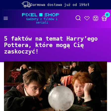
Darmowa dostawa już od 199zł
Rabaty -50% na wybrane produkty
Prod
Otwórz wyszukiwa
Dolącz do naszego
discorda!
5 faktów na temat Harry’ego
Pottera, które mogą Cię
zaskoczyć!