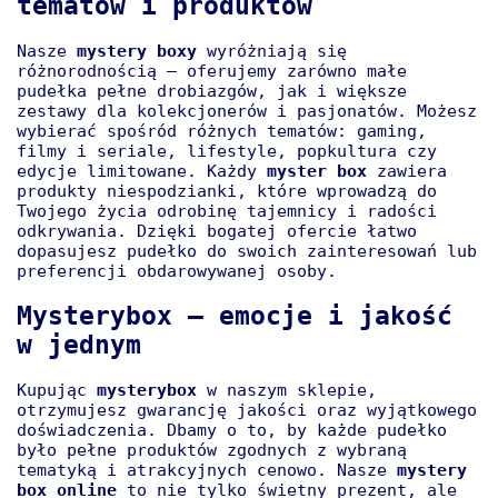
tematów i produktów
Nasze
mystery boxy
wyróżniają się
różnorodnością – oferujemy zarówno małe
pudełka pełne drobiazgów, jak i większe
zestawy dla kolekcjonerów i pasjonatów. Możesz
wybierać spośród różnych tematów: gaming,
filmy i seriale, lifestyle, popkultura czy
edycje limitowane. Każdy
myster box
zawiera
produkty niespodzianki, które wprowadzą do
Twojego życia odrobinę tajemnicy i radości
odkrywania. Dzięki bogatej ofercie łatwo
dopasujesz pudełko do swoich zainteresowań lub
preferencji obdarowywanej osoby.
Mysterybox – emocje i jakość
w jednym
Kupując
mysterybox
w naszym sklepie,
otrzymujesz gwarancję jakości oraz wyjątkowego
doświadczenia. Dbamy o to, by każde pudełko
było pełne produktów zgodnych z wybraną
tematyką i atrakcyjnych cenowo. Nasze
mystery
box online
to nie tylko świetny prezent, ale