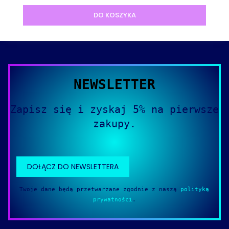
DO KOSZYKA
NEWSLETTER
Zapisz się i zyskaj 5% na pierwsze
zakupy.
DOŁĄCZ DO NEWSLETTERA
Twoje dane będą przetwarzane zgodnie z naszą
polityką
prywatności
.