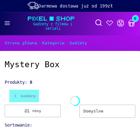
Darmowa dostawa już od 199zł
Rabaty -50% na wybrane produkty
Prod
Otwórz wyszukiwa
Dolącz do naszego
discorda!
Strona główna
Kategorie
Gadżety
Mystery Box
Produkty:
8
Gadżety
Filtry
Domyślne
Sortowanie: