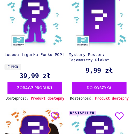
Losowa figurka Funko POP!
Mystery Poster:
Tajemniczy Plakat
PRODUCENT
FUNKO
9,99 zł
Cena
39,99 zł
Cena
ZOBACZ PRODUKT
DO KOSZYKA
Dostępność:
Produkt dostępny
Dostępność:
Produkt dostępny
BESTSELLER