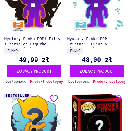
Mystery Funko POP! Filmy
Mystery Funko POP!
i seriale: Figurka
Original: Figurka
niespodzianka
niespodzianka
PRODUCENT
PRODUCENT
FUNKO
FUNKO
49,99 zł
48,00 zł
Cena
Cena
ZOBACZ PRODUKT
ZOBACZ PRODUKT
Dostępność:
Produkt dostępny
Dostępność:
Produkt dostępny
BESTSELLER